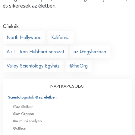
és sikeresek az életben.
Címkék
North Hollywood
Kalifornia
Az L. Ron Hubbard sorozat
az @egyházban
Valley Scientology Egyház
@theOrg
NAPI KAPCSOLAT
Scientologistok @az életben
@az életben
@az Orgban
@a munkahelyen
@otthon