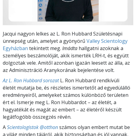
Jacqui nagyon lelkes az L. Ron Hubbard Születésnapi
ünnepség után, amelyet a gyönyörű
Valley Scientology
Egyházban
tekintett meg.
Imádta
hallgatni azoknak a
személyes beszámolóját, akik ismerték LRH‑t, és együtt
dolgoztak vele. Amitől azonban igazán leesett az álla, az
az Adminisztráció Aranykorának bejelentése volt.
Az L. Ron Hubbard sorozat
L. Ron Hubbard rendkívüli
életét mutatja be, és részletes ismertetőt ad egyedülálló
eredményeiről, amelyeket számos különböző területen
ért el. Ismerje meg L. Ron Hubbardot – az életét, a
hagyatékát és magát az embert – az életéről készült
legátfogóbb összegzés révén.
A
Scientologistok @otthon
számos olyan embert mutat be
a világ minden tájáról, akik biztonságban és jól vannak,