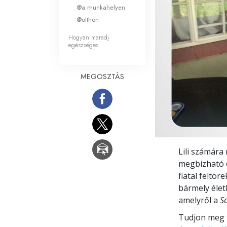
Mi a nagyság?
@a munkahelyen
@otthon
Hogyan maradj
egészséges
MEGOSZTÁS
Lili számára
megbízható e
fiatal feltö
bármely élet
amelyről a
S
Tudjon meg t