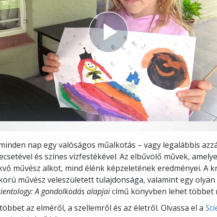
 minden nap egy valóságos műalkotás – vagy legalábbis azzá
csetével és színes vízfestékével. Az elbűvölő művek, amelye
rekvő művész alkot, mind élénk képzeletének eredményei. A kr
korú művész veleszületett tulajdonsága, valamint egy olyan 
cientology: A gondolkodás alapjai
című könyvben lehet többet 
öbbet az elméről, a szellemről és az életről. Olvassa el a
Sci