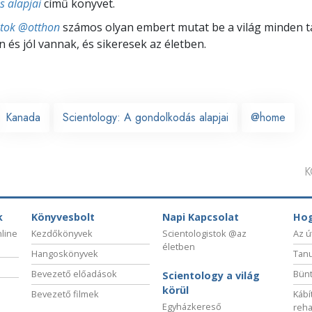
 alapjai
című könyvet.
stok @otthon
számos olyan embert mutat be a világ minden tá
 és jól vannak, és sikeresek az életben.
Kanada
Scientology: A gondolkodás alapjai
@home
K
k
Könyvesbolt
Napi Kapcsolat
Hog
nline
Kezdőkönyvek
Scientologistok @az
Az ú
életben
Hangoskönyvek
Tanu
Bevezető előadások
Bünt
Scientology a világ
körül
Bevezető filmek
Kábí
Egyházkereső
reha