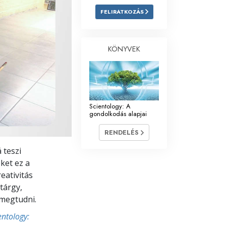
FELIRATKOZÁS
Megoldások a drogokra
Gyerekek
KÖNYVEK
Eszközök a munkahelyen
Az etika és az állapotok
Az elnyomás oka
Scientology: A
gondolkodás alapjai
Kivizsgálások
RENDELÉS
A szervezés alapjai
 teszi
A public relations alapjai
ket ez a
eativitás
Célok és célkitűzések
tárgy,
megtudni.
A tanulás technológiája
entology:
Kommunikáció