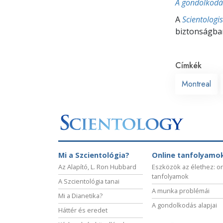
A gondolkodás
A
Scientologi
biztonságban
Címkék
Montreal
Mi a Szcientológia?
Online tanfolyamo
Az Alapító, L. Ron Hubbard
Eszközök az élethez: o
tanfolyamok
A Szcientológia tanai
A munka problémái
Mi a Dianetika?
A gondolkodás alapjai
Háttér és eredet