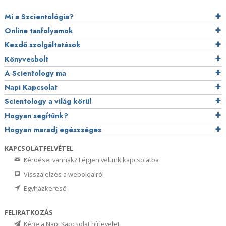
Mi a Szcientológia?
Online tanfolyamok
Kezdő szolgáltatások
Könyvesbolt
A Scientology ma
Napi Kapcsolat
Scientology a világ körül
Hogyan segítünk?
Hogyan maradj egészséges
KAPCSOLATFELVÉTEL
Kérdései vannak? Lépjen velünk kapcsolatba
Visszajelzés a weboldalról
Egyházkereső
FELIRATKOZÁS
Kérje a Napi Kapcsolat hírlevelet