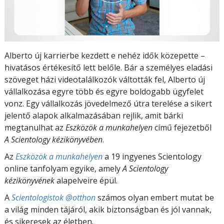
Alberto új karrierbe kezdett e nehéz idők közepette –
hivatásos értékesítő lett belőle. Bár a személyes eladási
szöveget házi videotalálkozók váltották fel, Alberto új
vállalkozása egyre több és egyre boldogabb ügyfelet
vonz. Egy vállalkozás jövedelmező útra terelése a sikert
jelentő alapok alkalmazásában rejlik, amit bárki
megtanulhat az
Eszközök a munkahelyen
című fejezetből
A Scientology kézikönyvében
.
Az
Eszközök a munkahelyen
a 19 ingyenes Scientology
online tanfolyam egyike, amely
A Scientology
kézikönyvének
alapelveire épül.
A
Scientologistok @otthon
számos olyan embert mutat be
a világ minden tájáról, akik biztonságban és jól vannak,
és sikeresek az életben.