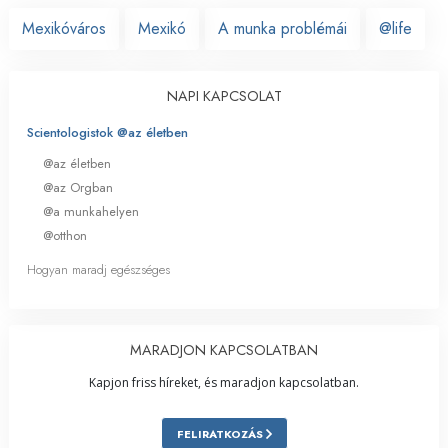
Mexikóváros
Mexikó
A munka problémái
@life
NAPI KAPCSOLAT
Scientologistok @az életben
@az életben
@az Orgban
@a munkahelyen
@otthon
Hogyan maradj egészséges
MARADJON KAPCSOLATBAN
Kapjon friss híreket, és maradjon kapcsolatban.
FELIRATKOZÁS