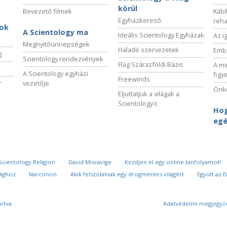
körül
Bevezető filmek
Kábí
Egyházkereső
reha
sok
A Scientology ma
Ideális Scientology Egyházak
Az i
Megnyitóünnepségek
Haladó szervezetek
Embe
g
Scientology rendezvények
Flag Szárazföldi Bázis
A me
A Scientology egyházi
figy
Freewinds
r
vezetője
Önké
Eljuttatjuk a világak a
Scientology-t
Hog
egé
Scientology Religion
David Miscavige
Kezdjen el egy online tanfolyamot!
sághoz
Narconon
Akik felszólalnak egy drogmentes világért
Együtt az 
rtva.
Adatvédelmi megjegyz