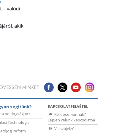
ó
 – valódi
járól, akik
ÖVESSEN MINKET
KAPCSOLATFELVÉTEL
yan segítünk?
t a boldogsághoz
Kérdései vannak?
Lépjen velünk kapcsolatba
lási Technológia
Visszajelzés a
etőjogi reform