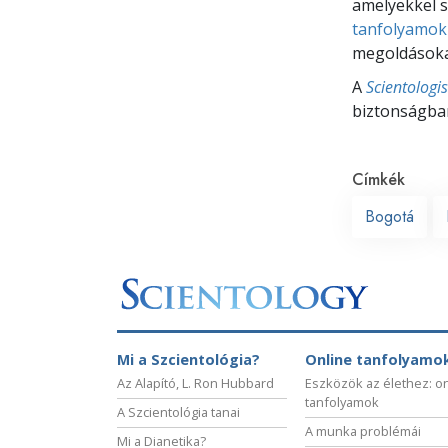
amelyekkel s
tanfolyamok
megoldásokat
A
Scientologi
biztonságban
Címkék
Bogotá
Mi a Szcientológia?
Online tanfolyamo
Az Alapító, L. Ron Hubbard
Eszközök az élethez: o
tanfolyamok
A Szcientológia tanai
A munka problémái
Mi a Dianetika?