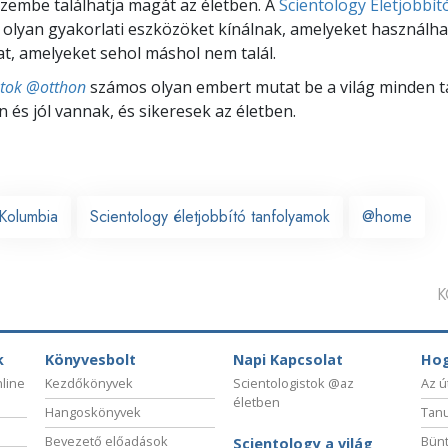
zembe találhatja magát az életben. A
Scientology Életjobbít
olyan gyakorlati eszközöket kínálnak, amelyeket használhat
, amelyeket sehol máshol nem talál.
stok @otthon
számos olyan embert mutat be a világ minden tá
 és jól vannak, és sikeresek az életben.
Kolumbia
Scientology életjobbító tanfolyamok
@home
K
k
Könyvesbolt
Napi Kapcsolat
Hog
nline
Kezdőkönyvek
Scientologistok @az
Az ú
életben
Hangoskönyvek
Tanu
Bevezető előadások
Bünt
Scientology a világ