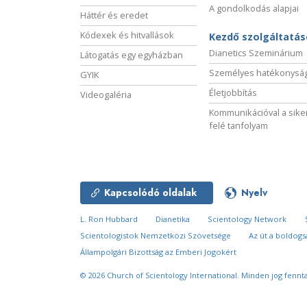
A gondolkodás alapjai
Háttér és eredet
Kódexek és hitvallások
Kezdő szolgáltatá
Dianetics Szeminárium
Látogatás egy egyházban
Személyes hatékonysá
GYIK
Életjobbítás
Videogaléria
Kommunikációval a sike
felé tanfolyam
Kapcsolódó oldalak
Nyelv
L. Ron Hubbard
Dianetika
Scientology Network
Scientologistok Nemzetközi Szövetsége
Az út a boldog
Állampolgári Bizottság az Emberi Jogokért
© 2026
Church of Scientology International.
Minden jog fennta