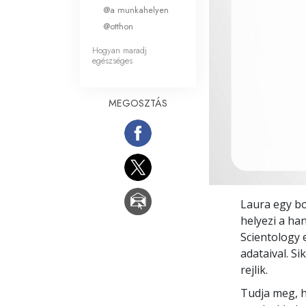
Mi a nagyság?
@a munkahelyen
@otthon
Hogyan maradj
egészséges
MEGOSZTÁS
Laura egy bo
helyezi a ha
Scientology 
adataival. S
rejlik.
Tudja meg, h