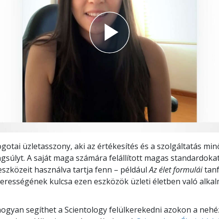
gotai üzletasszony, aki az értékesítés és a szolgáltatás mi
ngsúlyt. A saját maga számára felállított magas standardokat
eszközeit használva tartja fenn – például
Az élet formulái
tan
ikerességének kulcsa ezen eszközök üzleti életben való alk
ogyan segíthet a Scientology felülkerekedni azokon a neh