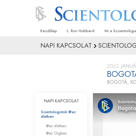
Kezdőlap
L. Ron Hubbard
Mi a Szcientológi
NAPI KAPCSOLAT
SCIENTOLOG
Hittételek és gyak
A Szcientológia hi
2022. JANUÁ
Mit mondanak a s
BOGOTA
a Szcientológiáró
BOGOTÁ, KO
Ismerjen meg egy 
Látogatás egy eg
NAPI KAPCSOLAT
A Szcientológia a
Scientologistok @az
életben
Bevezetés a Diane
@az életben
@az Orgban
Szeretet és gyűlöl