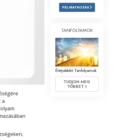
FELIRATKOZÁS
Megoldások a drogokra
Gyerekek
TANFOLYAMOK
Eszközök a munkahelyen
Az etika és az állapotok
Az elnyomás oka
Életjobbító Tanfolyamok
Kivizsgálások
TUDJON MEG
A szervezés alapjai
TÖBBET
nőségére
A public relations alapjai
 a
folyam
Célok és célkitűzések
almazásában
A tanulás technológiája
ézségeken,
Kommunikáció