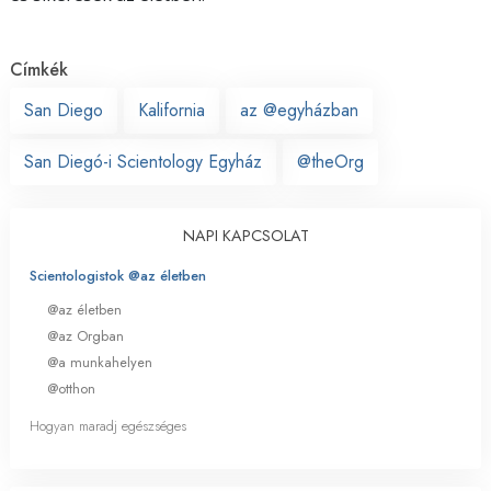
Címkék
San Diego
Kalifornia
az @egyházban
San Diegó-i Scientology Egyház
@theOrg
NAPI KAPCSOLAT
Scientologistok @az életben
@az életben
@az Orgban
@a munkahelyen
@otthon
Hogyan maradj egészséges