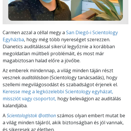
Carmen azzal a céllal megy a
San Diegó‑i Scientology
Egyházba
, hogy még több nyereséget szerezzen.
Dianetics auditálással sikerül legyőznie a korábban
megoldatlan múltbeli problémáit, és most már
magabiztosan halad előre a jövőbe.
Az emberek mindennap, a világ minden táján részt
vesznek
auditálásban
(Scientology tanácsadás), hogy
szellemi megvilágosodást és szabadságot érjenek el.
Keresse meg a legközelebbi Scientology egyházat,
missziót vagy csoportot,
hogy belevágjon az auditálás
kalandjába.
A
Scientologistok @otthon
számos olyan embert mutat be
a világ minden tájáról, akik biztonságban és jól vannak,
és sikeresek az életben.