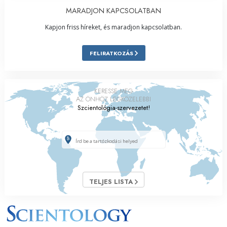
MARADJON KAPCSOLATBAN
Kapjon friss híreket, és maradjon kapcsolatban.
FELIRATKOZÁS
KERESSE MEG
AZ ÖNHÖZ LEGKÖZELEBBI
Szcientológia-szervezetet!
TELJES LISTA