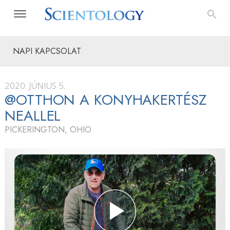
NAPI KAPCSOLAT
2020. JÚNIUS 5.
@OTTHON A KONYHAKERTÉSZ
NEALLEL
PICKERINGTON, OHIO