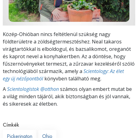
Közép-Ohióban nincs feltétlenül szükség nagy
földterületre a zöldségtermesztéshez. Neal takaros
virágtartókkal is elboldogul, és bazsalikomot, oreganót
és kaprot nevel a konyhakertben. Az a döntése, hogy
fűszernövényeket termeszt, a zűrzavar kezeléséről szóló
technológiából származik, amely a
Scientology: Az élet
egy új nézőpontból
könyvben található meg.
A
Scientologistok @otthon
számos olyan embert mutat be
a világ minden tájáról, akik biztonságban és jól vannak,
és sikeresek az életben.
Címkék
Pickerington
Ohio