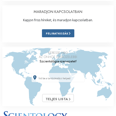
MARADJON KAPCSOLATBAN
Kapjon friss híreket, és maradjon kapcsolatban.
FELIRATKOZÁS
KERESSE MEG
AZ ÖNHÖZ LEGKÖZELEBBI
Szcientológia-szervezetet!
TELJES LISTA