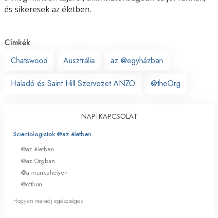
és sikeresek az életben.
Címkék
Chatswood
Ausztrália
az @egyházban
Haladó és Saint Hill Szervezet ANZO
@theOrg
NAPI KAPCSOLAT
Scientologistok @az életben
@az életben
@az Orgban
@a munkahelyen
@otthon
Hogyan maradj egészséges