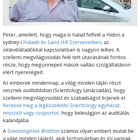
Peter, amellett, hogy maga is halad felfelé a Hídon a
sydney‑i
Haladó és Saint Hill Szervezetben
, az
oklevélátadókkal kapcsolatban is nagyon lelkes. A
szellemi megvilágosodás felé tett utazásának fontos
része, hogy megünnepeli mások vallási szolgáltatáson
elért nyereségeit.
Az emberek mindennap, a világ minden táján részt
vesznek
auditálásban
(Scientology tanácsadás), hogy
szellemi megvilágosodást és szabadságot érjenek el.
Keresse meg a legközelebbi Scientology egyházat,
missziót vagy csoportot,
hogy belevágjon az auditálás
kalandjába.
A
Scientologistok @otthon
számos olyan embert mutat be
a világ minden tájáról, akik biztonságban és jól vannak,