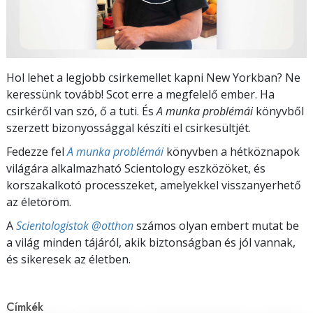
Hol lehet a legjobb csirkemellet kapni New Yorkban? Ne
keressünk tovább! Scot erre a megfelelő ember. Ha
csirkéről van szó, ő a tuti. És
A munka problémái
könyvből
szerzett bizonyossággal készíti el csirkesültjét.
Fedezze fel
A munka problémái
könyvben a hétköznapok
világára alkalmazható Scientology eszközöket, és
korszakalkotó processzeket, amelyekkel visszanyerhető
az életöröm.
A
Scientologistok @otthon
számos olyan embert mutat be
a világ minden tájáról, akik biztonságban és jól vannak,
és sikeresek az életben.
Címkék