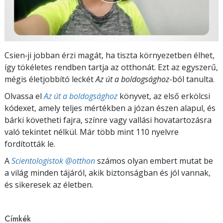
Csien‑ji jobban érzi magát, ha tiszta környezetben élhet,
így tökéletes rendben tartja az otthonát. Ezt az egyszerű,
mégis életjobbító leckét
Az út a boldogsághoz
-ból tanulta.
Olvassa el
Az út a boldogsághoz
könyvet, az első erkölcsi
kódexet, amely teljes mértékben a józan észen alapul, és
bárki követheti fajra, színre vagy vallási hovatartozásra
való tekintet nélkül. Már több mint 110 nyelvre
fordították le.
A
Scientologistok @otthon
számos olyan embert mutat be
a világ minden tájáról, akik biztonságban és jól vannak,
és sikeresek az életben.
Címkék