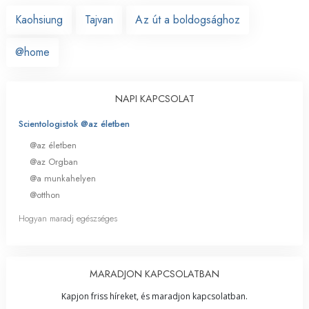
Kaohsiung
Tajvan
Az út a boldogsághoz
@home
NAPI KAPCSOLAT
Scientologistok @az életben
@az életben
@az Orgban
@a munkahelyen
@otthon
Hogyan maradj egészséges
MARADJON KAPCSOLATBAN
Kapjon friss híreket, és maradjon kapcsolatban.