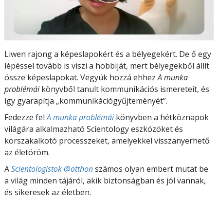
Liwen rajong a képeslapokért és a bélyegekért. De ő egy
lépéssel tovább is viszi a hobbiját, mert bélyegekből állít
össze képeslapokat. Vegyük hozzá ehhez
A munka
problémái
könyvből tanult kommunikációs ismereteit, és
így gyarapítja „kommunikációgyűjteményét”.
Fedezze fel
A munka problémái
könyvben a hétköznapok
világára alkalmazható Scientology eszközöket és
korszakalkotó processzeket, amelyekkel visszanyerhető
az életöröm.
A
Scientologistok @otthon
számos olyan embert mutat be
a világ minden tájáról, akik biztonságban és jól vannak,
és sikeresek az életben.