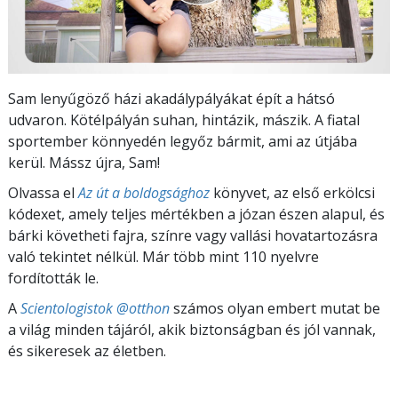
Sam lenyűgöző házi akadálypályákat épít a hátsó
udvaron. Kötélpályán suhan, hintázik, mászik. A fiatal
sportember könnyedén legyőz bármit, ami az útjába
kerül. Mássz újra, Sam!
Olvassa el
Az út a boldogsághoz
könyvet, az első erkölcsi
kódexet, amely teljes mértékben a józan észen alapul, és
bárki követheti fajra, színre vagy vallási hovatartozásra
való tekintet nélkül. Már több mint 110 nyelvre
fordították le.
A
Scientologistok @otthon
számos olyan embert mutat be
a világ minden tájáról, akik biztonságban és jól vannak,
és sikeresek az életben.