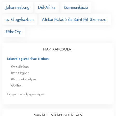
Johannesburg
Dél‑Afrika
Kommunikáció
az @egyházban
Afrikai Haladó és Saint Hill Szervezet
@theOrg
NAPI KAPCSOLAT
Scientologistok @az életben
@az életben
@az Orgban
@a munkahelyen
@otthon
Hogyan maradj egészséges
MARADJON KAPCSOLATBAN