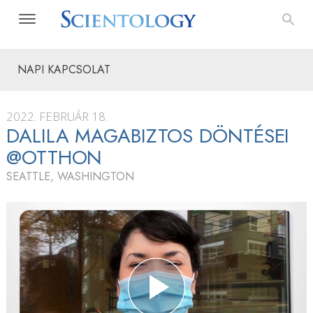
NAPI KAPCSOLAT
2022. FEBRUÁR 18.
DALILA MAGABIZTOS DÖNTÉSEI
@OTTHON
SEATTLE, WASHINGTON