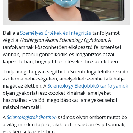
Dalila a
Személyes Értékek és Integritás
tanfolyamot
végzi a
Washington Állami Scientology Egyházban
. A
tanfolyamnak köszönhetően elképesztő felismerései
vannak, józanul gondolkodik, és magabiztos azzal
kapcsolatban, hogy jobb döntéseket hoz az életben.
Tudja meg, hogyan segíthet a Scientology felülkerekedni
azokon a nehézségeken, amelyekkel szembe találhatja
magát az életben. A
Scientology Életjobbító tanfolyamok
olyan gyakorlati eszközöket kínálnak, amelyeket
használhat – valódi megoldásokat, amelyeket sehol
máshol nem talál.
A
Scientologistok @otthon
számos olyan embert mutat be
a világ minden tájáról, akik biztonságban és jól vannak,
és sikeresek az életben.