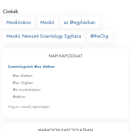
Címkék
Mexikóváros
Mexikó
az @egyházban
Mexikó Nemzeti Scientology Egyháza
@theOrg
NAPI KAPCSOLAT
Scientologistok @az életben
@az életben
@az Orgban
@a munkahelyen
@otthon
Hogyan maradj egészséges
MARADJON KAPCSOLATBAN