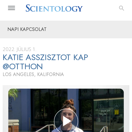
NAPI KAPCSOLAT
2022. JÚLIUS 1.
KATIE ASSZISZTOT KAP
@OTTHON
LOS ANGELES, KALIFORNIA