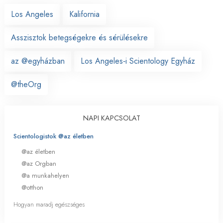
Los Angeles
Kalifornia
Asszisztok betegségekre és sérülésekre
az @egyházban
Los Angeles‑i Scientology Egyház
@theOrg
NAPI KAPCSOLAT
Scientologistok @az életben
@az életben
@az Orgban
@a munkahelyen
@otthon
Hogyan maradj egészséges