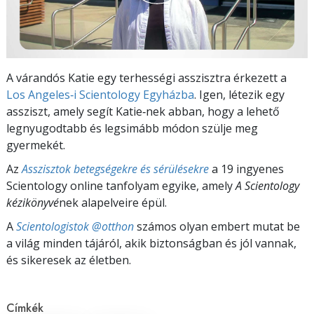
A várandós Katie egy terhességi asszisztra érkezett a
Los Angeles‑i Scientology Egyházba
. Igen, létezik egy
assziszt, amely segít Katie‑nek abban, hogy a lehető
legnyugodtabb és legsimább módon szülje meg
gyermekét.
Az
Asszisztok betegségekre és sérülésekre
a 19 ingyenes
Scientology online tanfolyam egyike, amely
A Scientology
kézikönyvé
nek alapelveire épül.
A
Scientologistok @otthon
számos olyan embert mutat be
a világ minden tájáról, akik biztonságban és jól vannak,
és sikeresek az életben.
Címkék