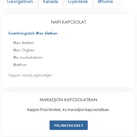
Georgetown
Kanada
Gyerekek
@home
NAPI KAPCSOLAT
Scientologistok @az életben
@az életben
@az Orgban
@a munkahelyen
@otthon
Hogyan maradj egészséges
MARADJON KAPCSOLATBAN
Kapjon friss híreket, és maradjon kapcsolatban.
FELIRATKOZÁS