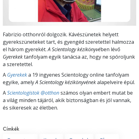
Fabrizio otthonról dolgozik. Kávészünetek helyett
gyerekszüneteket tart, és gyengéd szeretettel halmozza
el három gyerekét.
A Scientology kézikönyvé
ben lévő
Gyerekek
tanfolyam egyik tanácsa az, hogy ne spóroljunk
a szeretettel.
A
Gyerekek
a 19 ingyenes Scientology online tanfolyam
egyike, amely
A Scientology kézikönyvének
alapelveire épül.
A
Scientologistok @otthon
számos olyan embert mutat be
a világ minden tájáról, akik biztonságban és jól vannak,
és sikeresek az életben.
Címkék