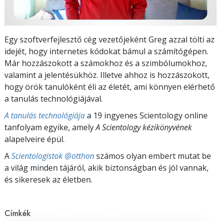
Egy szoftverfejlesztő cég vezetőjeként Greg azzal tölti az
idejét, hogy internetes kódokat bámul a számítógépen.
Már hozzászokott a számokhoz és a szimbólumokhoz,
valamint a jelentésükhöz. Illetve ahhoz is hozzászokott,
hogy örök tanulóként éli az életét, ami könnyen elérhető
a tanulás technológiájával.
A tanulás technológiája
a 19 ingyenes Scientology online
tanfolyam egyike, amely
A Scientology kézikönyvének
alapelveire épül.
A
Scientologistok @otthon
számos olyan embert mutat be
a világ minden tájáról, akik biztonságban és jól vannak,
és sikeresek az életben.
Címkék