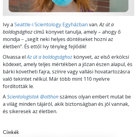
Ivy a
Seattle-i Scientology Egyházban
van.
Az út a
boldogsághoz
című könyvet tanulja, amely – ahogy ő
mondja – „segít neki helyes döntéseket hozni az
életben”. És ettől Ivy tényleg fejlődik!
Olvassa el
Az út a boldogsághoz
könyvet, az első erkölcsi
kódexet, amely teljes mértékben a józan észen alapul, és
bárki követheti fajra, színre vagy vallási hovatartozásra
való tekintet nélkül. Már több mint 110 nyelvre
fordították le.
A
Scientologistok @otthon
számos olyan embert mutat be
a világ minden tájáról, akik biztonságban és jól vannak,
és sikeresek az életben.
Címkék