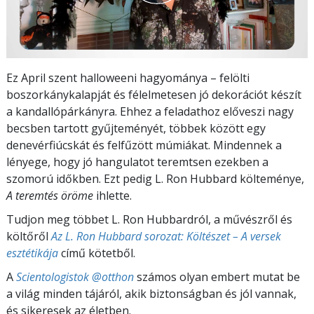
Ez April szent halloweeni hagyománya – felölti
boszorkánykalapját és félelmetesen jó dekorációt készít
a kandallópárkányra. Ehhez a feladathoz előveszi nagy
becsben tartott gyűjteményét, többek között egy
denevérfiúcskát és felfűzött múmiákat. Mindennek a
lényege, hogy jó hangulatot teremtsen ezekben a
szomorú időkben. Ezt pedig L. Ron Hubbard költeménye,
A teremtés öröme
ihlette.
Tudjon meg többet L. Ron Hubbardról, a művészről és
költőről
Az L. Ron Hubbard sorozat: Költészet – A versek
esztétikája
című kötetből.
A
Scientologistok @otthon
számos olyan embert mutat be
a világ minden tájáról, akik biztonságban és jól vannak,
és sikeresek az életben.