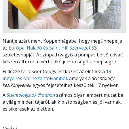
Nantje azért ment Koppenhágába, hogy megünnepelje
az
Európai Haladó és Saint Hill Szervezet
53.
születésnapját. A színpad (vagyis a pompás belső udvar)
készen áll erre a mérföldkő jelentőségű ünnepségre.
Fedezze fel a Scientology eszközeit az élethez a
19
ingyenes online tanfolyamból
, amelyek
A Scientology
kézikönyvének
egyes fejezeteihez készültek 17 nyelven.
A
Scientologistok @otthon
számos olyan embert mutat be
a világ minden tájáról, akik biztonságban és jól vannak,
és sikeresek az életben.
Címkék