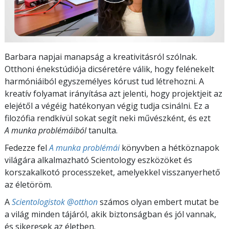
Barbara napjai manapság a kreativitásról szólnak.
Otthoni énekstúdiója dicséretére válik, hogy felénekelt
harmóniáiból egyszemélyes kórust tud létrehozni. A
kreatív folyamat irányítása azt jelenti, hogy projektjeit az
elejétől a végéig hatékonyan végig tudja csinálni. Ez a
filozófia rendkívül sokat segít neki művészként, és ezt
A munka problémáiból
tanulta.
Fedezze fel
A munka problémái
könyvben a hétköznapok
világára alkalmazható Scientology eszközöket és
korszakalkotó processzeket, amelyekkel visszanyerhető
az életöröm.
A
Scientologistok @otthon
számos olyan embert mutat be
a világ minden tájáról, akik biztonságban és jól vannak,
és sikeresek az életben.