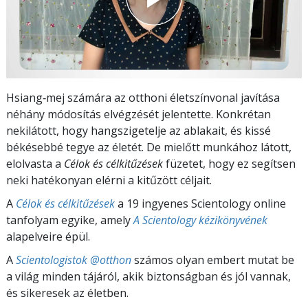
Hsiang‑mej számára az otthoni életszínvonal javítása
néhány módosítás elvégzését jelentette. Konkrétan
nekilátott, hogy hangszigetelje az ablakait, és kissé
békésebbé tegye az életét. De mielőtt munkához látott,
elolvasta a
Célok és célkitűzések
füzetet, hogy ez segítsen
neki hatékonyan elérni a kitűzött céljait.
A
Célok és célkitűzések
a 19 ingyenes Scientology online
tanfolyam egyike, amely
A Scientology kézikönyvének
alapelveire épül.
A
Scientologistok @otthon
számos olyan embert mutat be
a világ minden tájáról, akik biztonságban és jól vannak,
és sikeresek az életben.