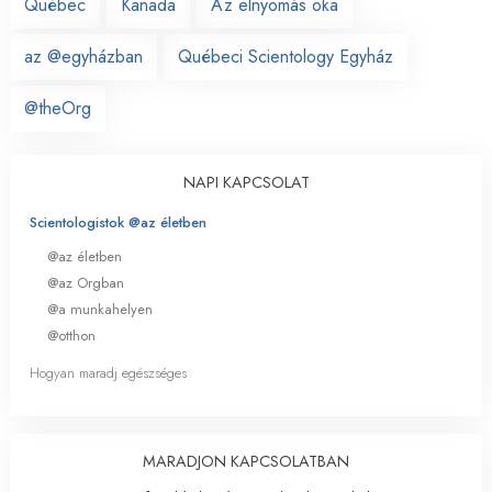
Québec
Kanada
Az elnyomás oka
az @egyházban
Québeci Scientology Egyház
@theOrg
NAPI KAPCSOLAT
Scientologistok @az életben
@az életben
@az Orgban
@a munkahelyen
@otthon
Hogyan maradj egészséges
MARADJON KAPCSOLATBAN