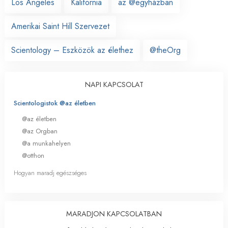
Los Angeles
Kalifornia
az @egyházban
Amerikai Saint Hill Szervezet
Scientology – Eszközök az élethez
@theOrg
NAPI KAPCSOLAT
Scientologistok @az életben
@az életben
@az Orgban
@a munkahelyen
@otthon
Hogyan maradj egészséges
MARADJON KAPCSOLATBAN