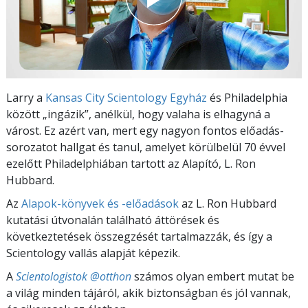
Larry a
Kansas City Scientology Egyház
és Philadelphia
között „ingázik”, anélkül, hogy valaha is elhagyná a
várost. Ez azért van, mert egy nagyon fontos előadás-
sorozatot hallgat és tanul, amelyet körülbelül 70 évvel
ezelőtt Philadelphiában tartott az Alapító, L. Ron
Hubbard.
Az
Alapok-könyvek és -előadások
az L. Ron Hubbard
kutatási útvonalán található áttörések és
következtetések összegzését tartalmazzák, és így a
Scientology vallás alapját képezik.
A
Scientologistok @otthon
számos olyan embert mutat be
a világ minden tájáról, akik biztonságban és jól vannak,