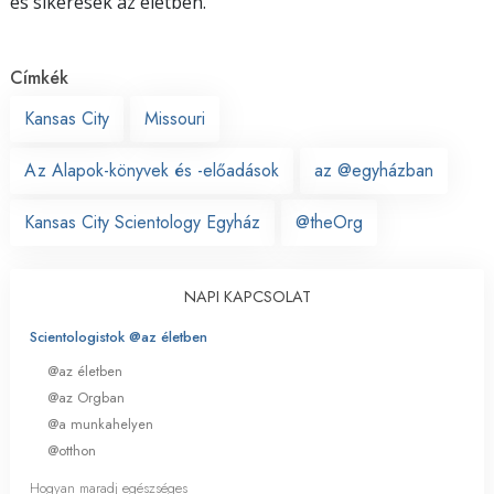
és sikeresek az életben.
Címkék
Kansas City
Missouri
Az Alapok-könyvek és -előadások
az @egyházban
Kansas City Scientology Egyház
@theOrg
NAPI KAPCSOLAT
Scientologistok @az életben
@az életben
@az Orgban
@a munkahelyen
@otthon
Hogyan maradj egészséges