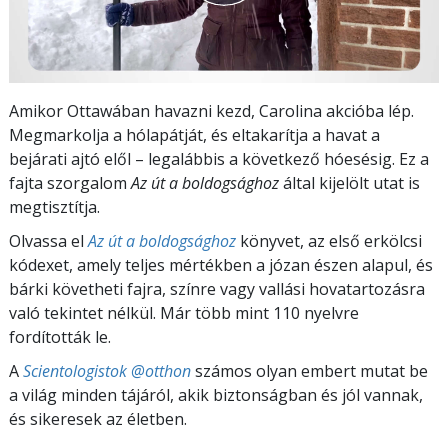
Amikor Ottawában havazni kezd, Carolina akcióba lép.
Megmarkolja a hólapátját, és eltakarítja a havat a
bejárati ajtó elől – legalábbis a következő hóesésig. Ez a
fajta szorgalom
Az út a boldogsághoz
által kijelölt utat is
megtisztítja.
Olvassa el
Az út a boldogsághoz
könyvet, az első erkölcsi
kódexet, amely teljes mértékben a józan észen alapul, és
bárki követheti fajra, színre vagy vallási hovatartozásra
való tekintet nélkül. Már több mint 110 nyelvre
fordították le.
A
Scientologistok @otthon
számos olyan embert mutat be
a világ minden tájáról, akik biztonságban és jól vannak,
és sikeresek az életben.