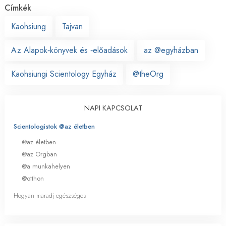
Címkék
Kaohsiung
Tajvan
Az Alapok‑könyvek és ‑előadások
az @egyházban
Kaohsiungi Scientology Egyház
@theOrg
NAPI KAPCSOLAT
Scientologistok @az életben
@az életben
@az Orgban
@a munkahelyen
@otthon
Hogyan maradj egészséges