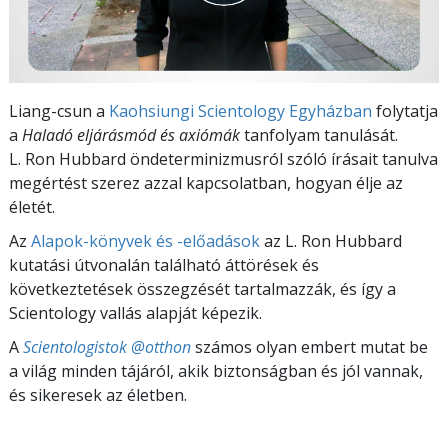
Liang-csun a
Kaohsiungi Scientology Egyházban
folytatja
a
Haladó eljárásmód és axiómák
tanfolyam tanulását.
L. Ron Hubbard öndeterminizmusról szóló írásait tanulva
megértést szerez azzal kapcsolatban, hogyan élje az
életét.
Az
Alapok-könyvek és -előadások
az L. Ron Hubbard
kutatási útvonalán található áttörések és
következtetések összegzését tartalmazzák, és így a
Scientology vallás alapját képezik.
A
Scientologistok @otthon
számos olyan embert mutat be
a világ minden tájáról, akik biztonságban és jól vannak,
és sikeresek az életben.