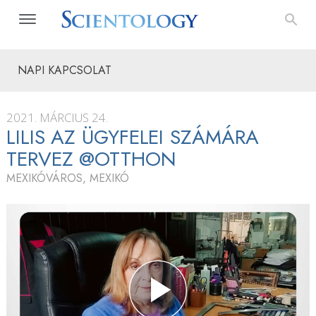
NAPI KAPCSOLAT
2021. MÁRCIUS 24.
LILIS AZ ÜGYFELEI SZÁMÁRA
TERVEZ @OTTHON
MEXIKÓVÁROS, MEXIKÓ