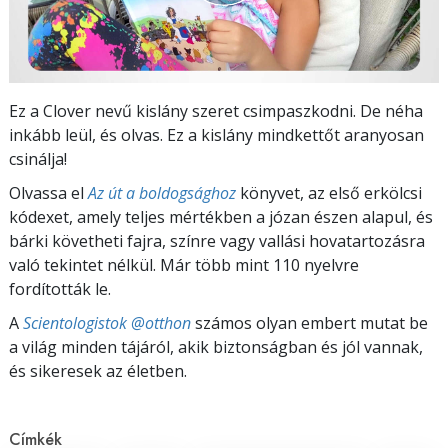
Ez a Clover nevű kislány szeret csimpaszkodni. De néha
inkább leül, és olvas. Ez a kislány mindkettőt aranyosan
csinálja!
Olvassa el
Az út a boldogsághoz
könyvet, az első erkölcsi
kódexet, amely teljes mértékben a józan észen alapul, és
bárki követheti fajra, színre vagy vallási hovatartozásra
való tekintet nélkül. Már több mint 110 nyelvre
fordították le.
A
Scientologistok @otthon
számos olyan embert mutat be
a világ minden tájáról, akik biztonságban és jól vannak,
és sikeresek az életben.
Címkék