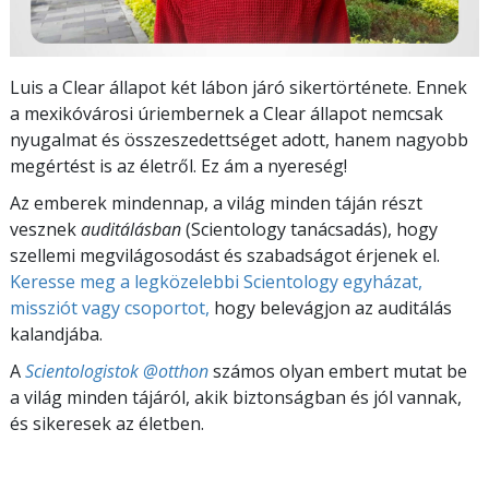
Luis a Clear állapot két lábon járó sikertörténete. Ennek
a mexikóvárosi úriembernek a Clear állapot nemcsak
nyugalmat és összeszedettséget adott, hanem nagyobb
megértést is az életről. Ez ám a nyereség!
Az emberek mindennap, a világ minden táján részt
vesznek
auditálásban
(Scientology tanácsadás), hogy
szellemi megvilágosodást és szabadságot érjenek el.
Keresse meg a legközelebbi Scientology egyházat,
missziót vagy csoportot,
hogy belevágjon az auditálás
kalandjába.
A
Scientologistok @otthon
számos olyan embert mutat be
a világ minden tájáról, akik biztonságban és jól vannak,
és sikeresek az életben.