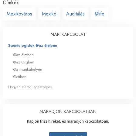
Címkék
Mexikóváros
Mexikó
Auditálás
@life
NAPI KAPCSOLAT
Scientologistok @az életben
@az életben
@az Orgban
@a munkahelyen
@otthon
Hogyan maradj egészséges
MARADJON KAPCSOLATBAN
Kapjon friss híreket, és maradjon kapcsolatban.