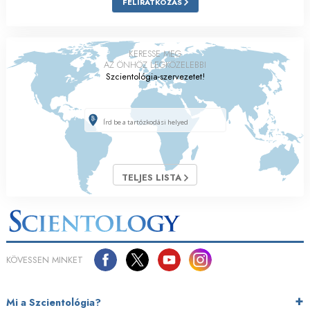
FELIRATKOZÁS
KERESSE MEG
AZ ÖNHÖZ LEGKÖZELEBBI
Szcientológia-szervezetet!
TELJES LISTA
KÖVESSEN MINKET
Mi a Szcientológia?