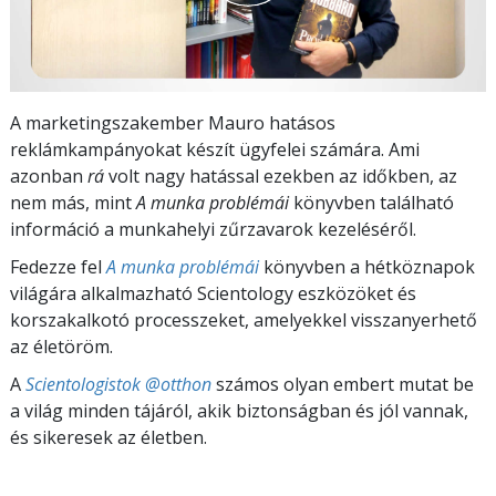
A marketingszakember Mauro hatásos
reklámkampányokat készít ügyfelei számára. Ami
azonban
rá
volt nagy hatással ezekben az időkben, az
nem más, mint
A munka problémái
könyvben található
információ a munkahelyi zűrzavarok kezeléséről.
Fedezze fel
A munka problémái
könyvben a hétköznapok
világára alkalmazható Scientology eszközöket és
korszakalkotó processzeket, amelyekkel visszanyerhető
az életöröm.
A
Scientologistok @otthon
számos olyan embert mutat be
a világ minden tájáról, akik biztonságban és jól vannak,
és sikeresek az életben.