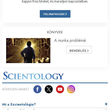
Kapjon friss híreket, és maradjon kapcsolatban.
FELIRATKOZÁS
KÖNYVEK
A munka problémái
RENDELÉS
KÖVESSEN MINKET
Mi a Szcientológia?