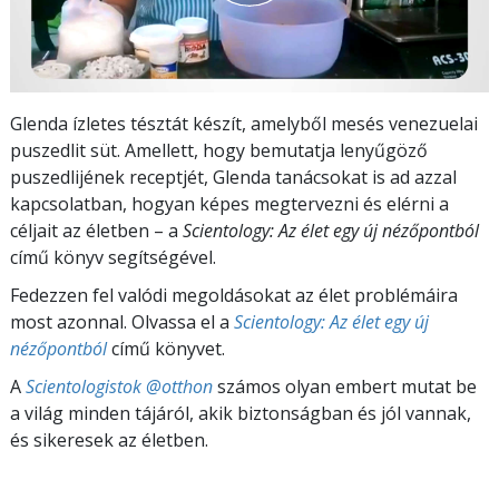
Glenda ízletes tésztát készít, amelyből mesés venezuelai
puszedlit süt. Amellett, hogy bemutatja lenyűgöző
puszedlijének receptjét, Glenda tanácsokat is ad azzal
kapcsolatban, hogyan képes megtervezni és elérni a
céljait az életben – a
Scientology: Az élet egy új nézőpontból
című könyv segítségével.
Fedezzen fel valódi megoldásokat az élet problémáira
most azonnal. Olvassa el a
Scientology: Az élet egy új
nézőpontból
című könyvet.
A
Scientologistok @otthon
számos olyan embert mutat be
a világ minden tájáról, akik biztonságban és jól vannak,
és sikeresek az életben.