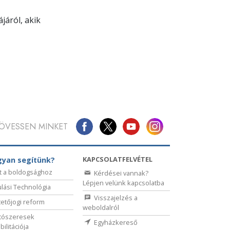
járól, akik
ÖVESSEN MINKET
KAPCSOLATFELVÉTEL
yan segítünk?
t a boldogsághoz
Kérdései vannak?
Lépjen velünk kapcsolatba
lási Technológia
Visszajelzés a
etőjogi reform
weboldalról
tószeresek
Egyházkereső
bilitációja