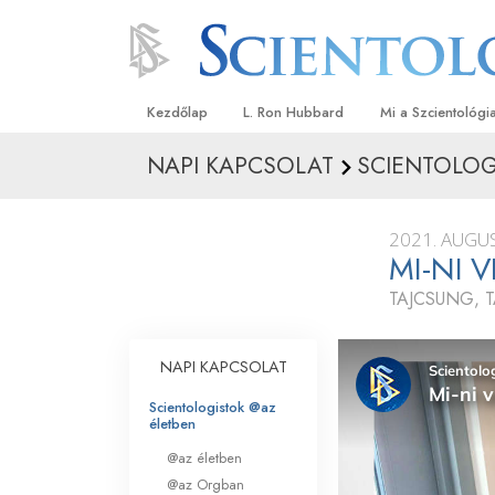
Kezdőlap
L. Ron Hubbard
Mi a Szcientológi
NAPI KAPCSOLAT
SCIENTOLOG
Hittételek és gyak
A Szcientológia hi
2021. AUGU
Mit mondanak a s
MI-NI 
a Szcientológiáró
TAJCSUNG, 
Ismerjen meg egy 
Látogatás egy eg
NAPI KAPCSOLAT
A Szcientológia a
Scientologistok @az
életben
Bevezetés a Diane
@az életben
@az Orgban
Szeretet és gyűlöl