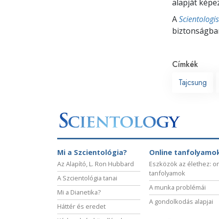
alapját képez
A
Scientologi
biztonságban
Címkék
Tajcsung
Mi a Szcientológia?
Online tanfolyamo
Az Alapító, L. Ron Hubbard
Eszközök az élethez: o
tanfolyamok
A Szcientológia tanai
A munka problémái
Mi a Dianetika?
A gondolkodás alapjai
Háttér és eredet