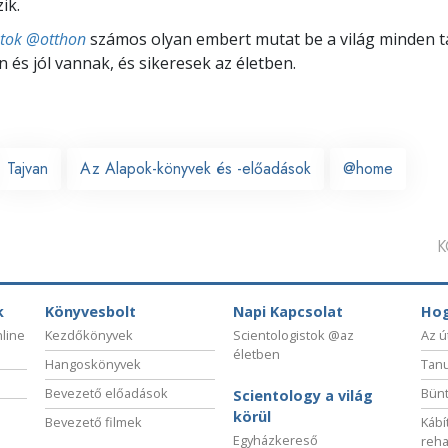
ik.
stok @otthon
számos olyan embert mutat be a világ minden tá
 és jól vannak, és sikeresek az életben.
Tajvan
Az Alapok-könyvek és -előadások
@home
K
k
Könyvesbolt
Napi Kapcsolat
Hog
nline
Kezdőkönyvek
Scientologistok @az
Az ú
életben
Hangoskönyvek
Tanu
Bevezető előadások
Bünt
Scientology a világ
körül
Bevezető filmek
Kábí
Egyházkereső
reha