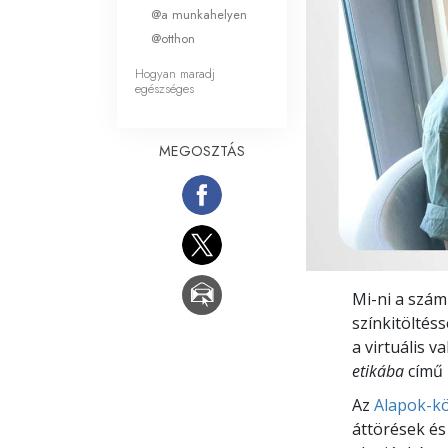
Mi a nagyság?
@a munkahelyen
@otthon
Hogyan maradj
egészséges
MEGOSZTÁS
Mi-ni a szám
színkitöltés
a virtuális v
etikába
című 
Az
Alapok-kö
áttörések és