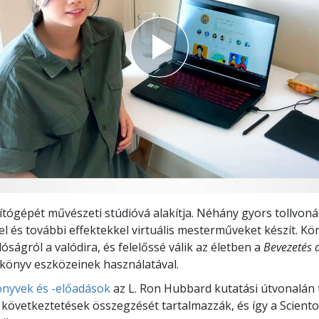
ítógépét művészeti stúdióvá alakítja. Néhány gyors tollvoná
sel és további effektekkel virtuális mesterműveket készít. K
alóságról a valódira, és felelőssé válik az életben a
Bevezetés a
könyv eszközeinek használatával.
nyvek és -előadások
az L. Ron Hubbard kutatási útvonalán 
 következtetések összegzését tartalmazzák, és így a Sciento