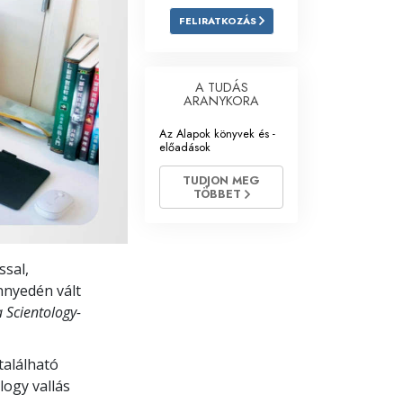
FELIRATKOZÁS
Megoldások a drogokra
Gyerekek
A TUDÁS
ARANYKORA
Eszközök a munkahelyen
Az Alapok könyvek és -
Az etika és az állapotok
előadások
Az elnyomás oka
TUDJON MEG
TÖBBET
Kivizsgálások
A szervezés alapjai
ssal,
A public relations alapjai
önnyedén vált
 Scientology-
Célok és célkitűzések
A tanulás technológiája
található
logy vallás
Kommunikáció