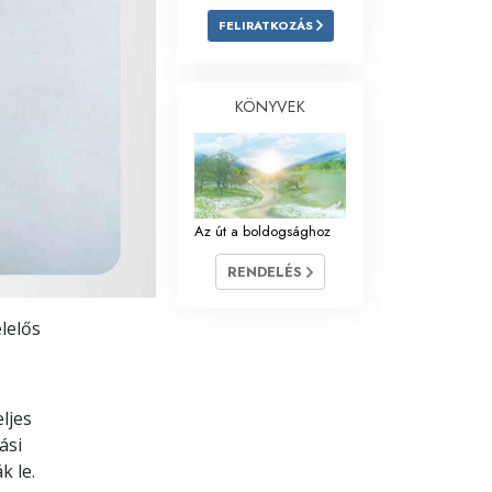
FELIRATKOZÁS
Megoldások a drogokra
Gyerekek
KÖNYVEK
Eszközök a munkahelyen
Az etika és az állapotok
Az elnyomás oka
Az út a boldogsághoz
Kivizsgálások
RENDELÉS
A szervezés alapjai
lelős
A public relations alapjai
Célok és célkitűzések
ljes
A tanulás technológiája
ási
k le.
Kommunikáció