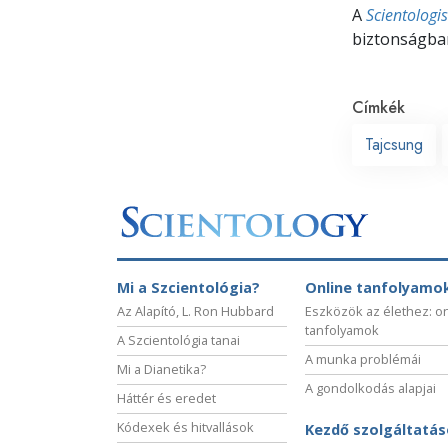
A
Scientologi
biztonságban
Címkék
Tajcsung
Mi a Szcientológia?
Online tanfolyamo
Az Alapító, L. Ron Hubbard
Eszközök az élethez: o
tanfolyamok
A Szcientológia tanai
A munka problémái
Mi a Dianetika?
A gondolkodás alapjai
Háttér és eredet
Kódexek és hitvallások
Kezdő szolgáltatá