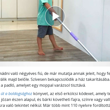
ádni való négyéves fiú, de már mutatja annak jeleit, hogy fe
válik majd belőle. Szívesen bekapcsolódik a ház takarításába.
 a padló, amelyet egy moppal varázsol tisztává.
 út a boldogsághoz
könyvet, az első erkölcsi kódexet, amely te
ózan észen alapul, és bárki követheti fajra, színre vagy vall
a való tekintet nélkül. Már több mint 110 nyelvre fordítottá