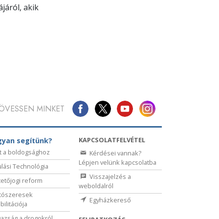
járól, akik
ÖVESSEN MINKET
KAPCSOLATFELVÉTEL
yan segítünk?
t a boldogsághoz
Kérdései vannak?
Lépjen velünk kapcsolatba
lási Technológia
Visszajelzés a
etőjogi reform
weboldalról
tószeresek
Egyházkereső
bilitációja
gazság a drogokról