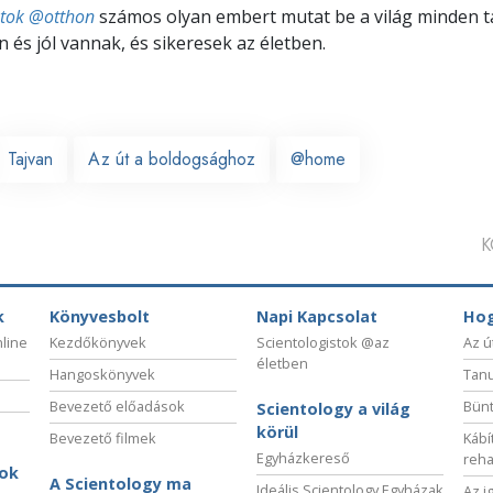
stok @otthon
számos olyan embert mutat be a világ minden tá
 és jól vannak, és sikeresek az életben.
Tajvan
Az út a boldogsághoz
@home
K
k
Könyvesbolt
Napi Kapcsolat
Hog
nline
Kezdőkönyvek
Scientologistok @az
Az ú
életben
Hangoskönyvek
Tanu
Bevezető előadások
Bünt
Scientology a világ
körül
Bevezető filmek
Kábí
Egyházkereső
reha
sok
A Scientology ma
Ideális Scientology Egyházak
Az i