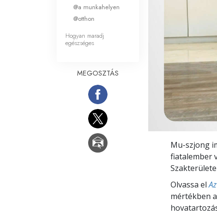
Mi a nagyság?
@a munkahelyen
@otthon
Hogyan maradj
egészséges
MEGOSZTÁS
Mu-szjong im
fiatalember 
Szakterülete
Olvassa el
Az
mértékben a j
hovatartozásr