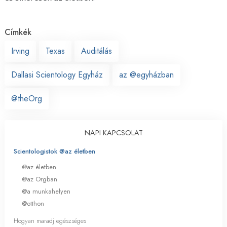
Címkék
Irving
Texas
Auditálás
Dallasi Scientology Egyház
az @egyházban
@theOrg
NAPI KAPCSOLAT
Scientologistok @az életben
@az életben
@az Orgban
@a munkahelyen
@otthon
Hogyan maradj egészséges