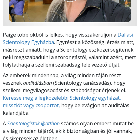
Paige több okból is lelkes, hogy visszakerüljön a
Dallasi
Scientology Egyházba
. Egyrészt a közösségi érzés miatt,
másrészt amiatt, hogy a Scientology eszközei segítenek
neki megszabadulni a szorongástól, valamint azért, mert
folytathatja a szellemi szabadság felé vezető útját.
Az emberek mindennap, a világ minden táján részt
vesznek
auditálásban
(Scientology tanácsadás), hogy
szellemi megvilágosodást és szabadságot érjenek el.
Keresse meg a legközelebbi Scientology egyházat,
missziót vagy csoportot,
hogy belevágjon az auditálás
kalandjába.
A
Scientologistok @otthon
számos olyan embert mutat be
a világ minden tájáról, akik biztonságban és jól vannak,
és sikeresek az életben.