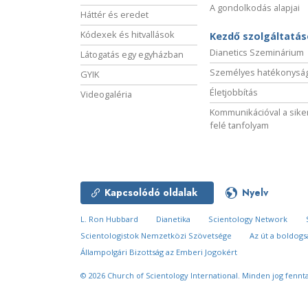
A gondolkodás alapjai
Háttér és eredet
Kódexek és hitvallások
Kezdő szolgáltatá
Dianetics Szeminárium
Látogatás egy egyházban
Személyes hatékonysá
GYIK
Életjobbítás
Videogaléria
Kommunikációval a sike
felé tanfolyam
Kapcsolódó oldalak
Nyelv
L. Ron Hubbard
Dianetika
Scientology Network
Scientologistok Nemzetközi Szövetsége
Az út a boldog
Állampolgári Bizottság az Emberi Jogokért
© 2026
Church of Scientology International.
Minden jog fennta