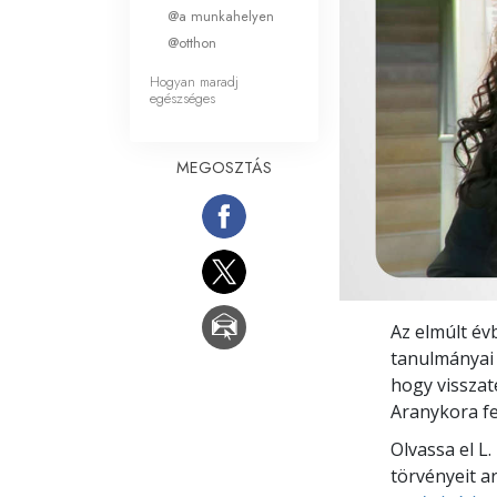
Mi a nagyság?
@a munkahelyen
@otthon
Hogyan maradj
egészséges
MEGOSZTÁS
Az elmúlt év
tanulmányai 
hogy visszat
Aranykora fe
Olvassa el L
törvényeit a