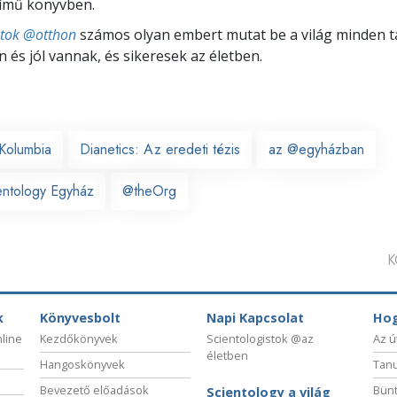
ímű könyvben.
stok @otthon
számos olyan embert mutat be a világ minden tá
 és jól vannak, és sikeresek az életben.
Kolumbia
Dianetics: Az eredeti tézis
az @egyházban
entology Egyház
@theOrg
K
k
Könyvesbolt
Napi Kapcsolat
Hog
nline
Kezdőkönyvek
Scientologistok @az
Az ú
életben
Hangoskönyvek
Tanu
Bevezető előadások
Bünt
Scientology a világ