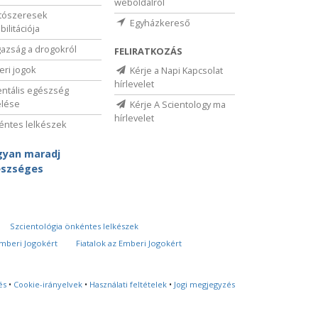
weboldalról
tószeresek
Egyházkereső
bilitációja
gazság a drogokról
FELIRATKOZÁS
ri jogok
Kérje a Napi Kapcsolat
hírlevelet
ntális egészség
elése
Kérje A Scientology ma
hírlevelet
ntes lelkészek
yan maradj
szséges
Szcientológia önkéntes lelkészek
Emberi Jogokért
Fiatalok az Emberi Jogokért
és
•
Cookie-irányelvek
•
Használati feltételek
•
Jogi megjegyzés