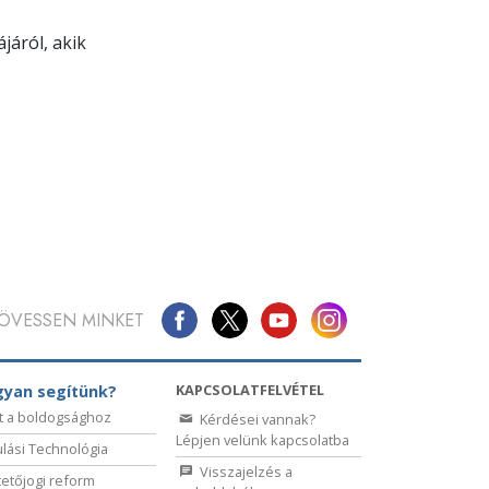
járól, akik
ÖVESSEN MINKET
KAPCSOLATFELVÉTEL
yan segítünk?
t a boldogsághoz
Kérdései vannak?
Lépjen velünk kapcsolatba
lási Technológia
Visszajelzés a
etőjogi reform