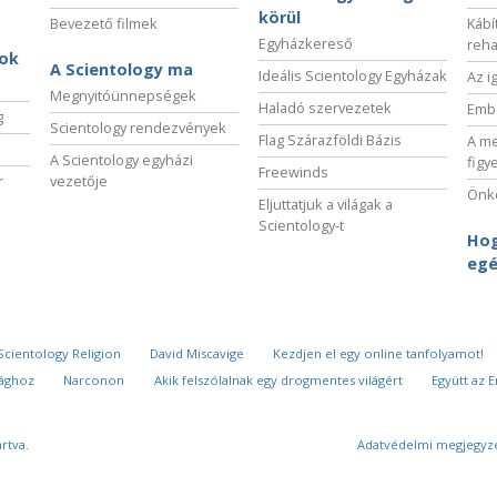
körül
Bevezető filmek
Kábí
Egyházkereső
reha
sok
A Scientology ma
Ideális Scientology Egyházak
Az i
Megnyitóünnepségek
Haladó szervezetek
Embe
g
Scientology rendezvények
Flag Szárazföldi Bázis
A me
A Scientology egyházi
figy
Freewinds
r
vezetője
Önké
Eljuttatjuk a világak a
Scientology-t
Hog
egé
Scientology Religion
David Miscavige
Kezdjen el egy online tanfolyamot!
sághoz
Narconon
Akik felszólalnak egy drogmentes világért
Együtt az 
rtva.
Adatvédelmi megjegyz