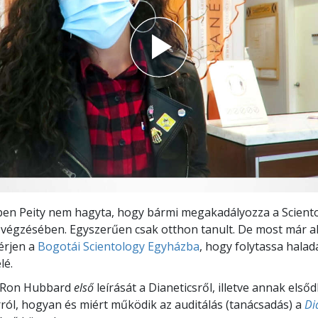
ben Peity nem hagyta, hogy bármi megakadályozza a Scient
végzésében. Egyszerűen csak otthon tanult. De most már ali
érjen a
Bogotái Scientology Egyházba
, hogy folytassa hala
lé.
. Ron Hubbard
első
leírását a Dianeticsről, illetve annak első
rról, hogyan és miért működik az auditálás (tanácsadás) a
Di