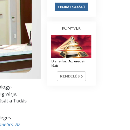
FELIRATKOZÁS
Megoldások a drogokra
Gyerekek
KÖNYVEK
Eszközök a munkahelyen
Az etika és az állapotok
Az elnyomás oka
Dianetika: Az eredeti
tézis
Kivizsgálások
RENDELÉS
A szervezés alapjai
ology-
A public relations alapjai
g várja,
dását a Tudás
Célok és célkitűzések
A tanulás technológiája
dleges
anetics: Az
Kommunikáció