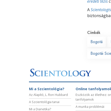
eredeti tézis
c
A
Scientologi
biztonságban
Címkék
Bogotá
Bogotái Sci
Mi a Szcientológia?
Online tanfolyamo
Az Alapító, L. Ron Hubbard
Eszközök az élethez: o
tanfolyamok
A Szcientológia tanai
A munka problémái
Mi a Dianetika?