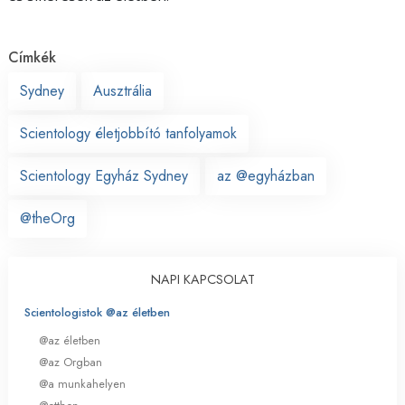
Címkék
Sydney
Ausztrália
Scientology életjobbító tanfolyamok
Scientology Egyház Sydney
az @egyházban
@theOrg
NAPI KAPCSOLAT
Scientologistok @az életben
@az életben
@az Orgban
@a munkahelyen