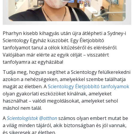
Pharhyn kisebb kihagyás után újra átlépheti a Sydney‑i
Scientology Egyház küszöbét. Egy Életjobbító
tanfolyamot tanul a célok kitűzéséről és eléréséről.
Valójában már elérte az egyik célját – visszatért
tanfolyamra az egyházába!
Tudja meg, hogyan segíthet a Scientology felülkerekedni
azokon a nehézségeken, amelyekkel szembe találhatja
magát az életben. A
Scientology Életjobbító tanfolyamok
olyan gyakorlati eszközöket kínálnak, amelyeket
használhat – valódi megoldásokat, amelyeket sehol
máshol nem talál.
A
Scientologistok @otthon
számos olyan embert mutat be
a világ minden tájáról, akik biztonságban és jól vannak,
és sikeresek az életben.