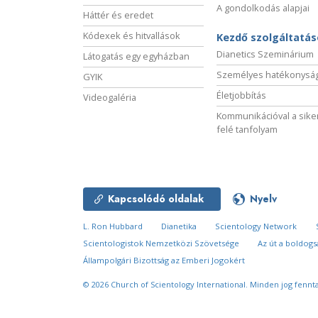
A gondolkodás alapjai
Háttér és eredet
Kódexek és hitvallások
Kezdő szolgáltatá
Dianetics Szeminárium
Látogatás egy egyházban
Személyes hatékonysá
GYIK
Életjobbítás
Videogaléria
Kommunikációval a sike
felé tanfolyam
Kapcsolódó oldalak
Nyelv
L. Ron Hubbard
Dianetika
Scientology Network
Scientologistok Nemzetközi Szövetsége
Az út a boldog
Állampolgári Bizottság az Emberi Jogokért
© 2026
Church of Scientology International.
Minden jog fennta