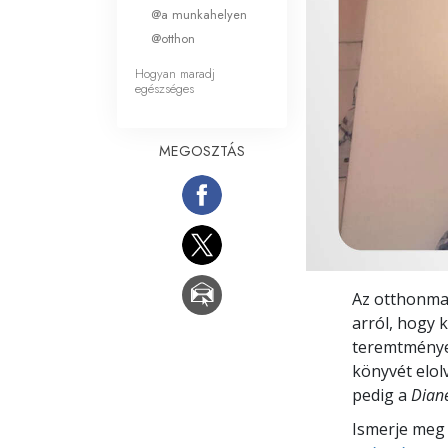
Mi a nagyság?
@a munkahelyen
@otthon
Hogyan maradj
egészséges
MEGOSZTÁS
Az otthonmar
arról, hogy k
teremtmények
könyvét elolv
pedig a
Diane
Ismerje meg 