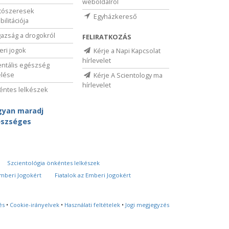
weboldalról
tószeresek
Egyházkereső
bilitációja
gazság a drogokról
FELIRATKOZÁS
ri jogok
Kérje a Napi Kapcsolat
hírlevelet
ntális egészség
elése
Kérje A Scientology ma
hírlevelet
ntes lelkészek
yan maradj
szséges
Szcientológia önkéntes lelkészek
Emberi Jogokért
Fiatalok az Emberi Jogokért
és
•
Cookie-irányelvek
•
Használati feltételek
•
Jogi megjegyzés