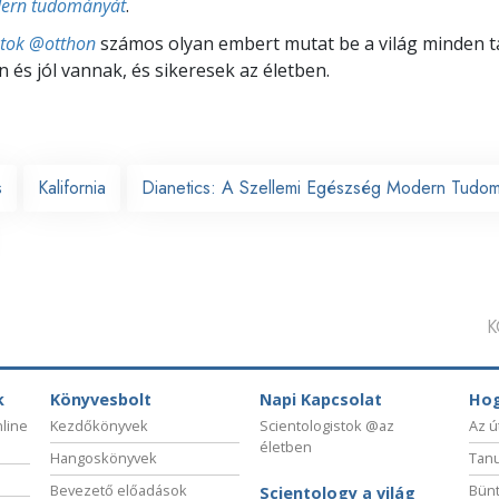
dern tudományát
.
stok @otthon
számos olyan embert mutat be a világ minden tá
 és jól vannak, és sikeresek az életben.
s
Kalifornia
Dianetics: A Szellemi Egészség Modern Tudo
K
k
Könyvesbolt
Napi Kapcsolat
Hog
nline
Kezdőkönyvek
Scientologistok @az
Az ú
életben
Hangoskönyvek
Tanu
Bevezető előadások
Bünt
Scientology a világ