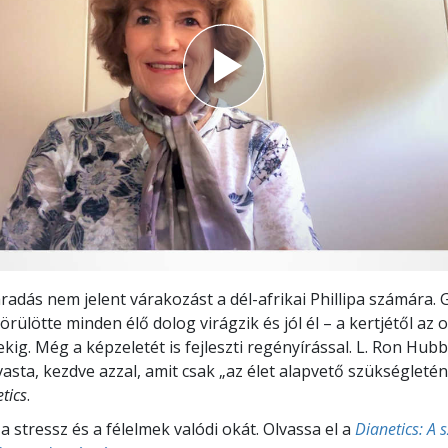
adás nem jelent várakozást a dél-afrikai Phillipa számára.
örülötte minden élő dolog virágzik és jól él – a kertjétől az o
ig. Még a képzeletét is fejleszti regényírással. L. Ron Hu
asta, kezdve azzal, amit csak „az élet alapvető szükségletén
tics
.
a stressz és a félelmek valódi okát. Olvassa el a
Dianetics: A 