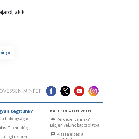
járól, akik
mánya
ÖVESSEN MINKET
KAPCSOLATFELVÉTEL
yan segítünk?
t a boldogsághoz
Kérdései vannak?
Lépjen velünk kapcsolatba
lási Technológia
Visszajelzés a
etőjogi reform