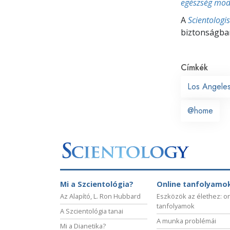
egészség mo
A
Scientologi
biztonságban
Címkék
Los Angele
@home
Mi a Szcientológia?
Online tanfolyamo
Az Alapító, L. Ron Hubbard
Eszközök az élethez: o
tanfolyamok
A Szcientológia tanai
A munka problémái
Mi a Dianetika?