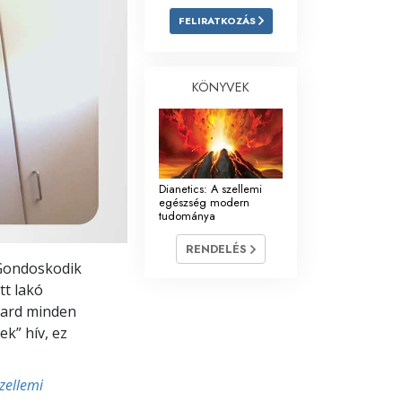
FELIRATKOZÁS
Megoldások a drogokra
Gyerekek
KÖNYVEK
Eszközök a munkahelyen
Az etika és az állapotok
Az elnyomás oka
Dianetics: A szellemi
egészség modern
Kivizsgálások
tudománya
A szervezés alapjai
RENDELÉS
 Gondoskodik
A public relations alapjai
tt lakó
bbard minden
Célok és célkitűzések
ek” hív, ez
A tanulás technológiája
szellemi
Kommunikáció