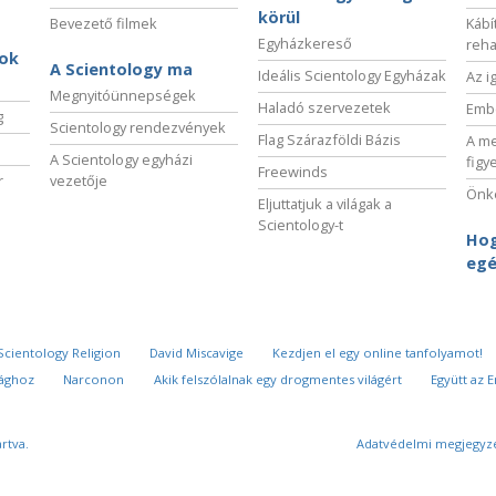
körül
Bevezető filmek
Kábí
Egyházkereső
reha
sok
A Scientology ma
Ideális Scientology Egyházak
Az i
Megnyitóünnepségek
Haladó szervezetek
Embe
g
Scientology rendezvények
Flag Szárazföldi Bázis
A me
A Scientology egyházi
figy
Freewinds
r
vezetője
Önké
Eljuttatjuk a világak a
Scientology-t
Hog
egé
Scientology Religion
David Miscavige
Kezdjen el egy online tanfolyamot!
sághoz
Narconon
Akik felszólalnak egy drogmentes világért
Együtt az 
rtva.
Adatvédelmi megjegyz