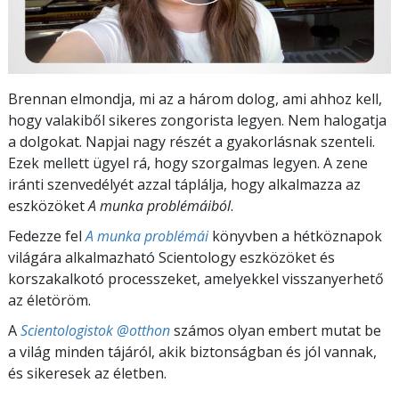
Brennan elmondja, mi az a három dolog, ami ahhoz kell,
hogy valakiből sikeres zongorista legyen. Nem
halogatja
a dolgokat. Napjai nagy részét a
gyakorlásnak szenteli.
Ezek mellett ügyel rá, hogy
szorgalmas legyen. A zene
iránti szenvedélyét
azzal táplálja, hogy alkalmazza az
eszközöket
A munka problémáiból
.
Fedezze fel
A munka problémái
könyvben a hétköznapok
világára alkalmazható Scientology eszközöket és
korszakalkotó processzeket, amelyekkel visszanyerhető
az életöröm.
A
Scientologistok @otthon
számos olyan embert mutat be
a világ minden tájáról, akik biztonságban és jól vannak,
és sikeresek az életben.