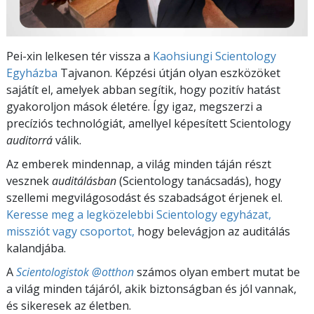
Pei-xin lelkesen tér vissza a
Kaohsiungi Scientology
Egyházba
Tajvanon. Képzési útján olyan eszközöket
sajátít el, amelyek abban segítik, hogy pozitív hatást
gyakoroljon mások életére. Így igaz, megszerzi a
precíziós technológiát, amellyel képesített Scientology
auditorrá
válik.
Az emberek mindennap, a világ minden táján részt
vesznek
auditálásban
(Scientology tanácsadás), hogy
szellemi megvilágosodást és szabadságot érjenek el.
Keresse meg a legközelebbi Scientology egyházat,
missziót vagy csoportot,
hogy belevágjon az auditálás
kalandjába.
A
Scientologistok @otthon
számos olyan embert mutat be
a világ minden tájáról, akik biztonságban és jól vannak,
és sikeresek az életben.