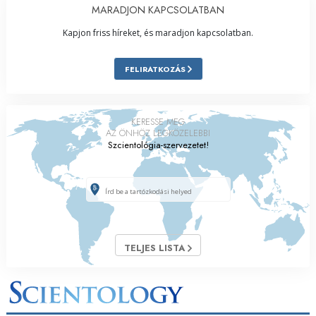
MARADJON KAPCSOLATBAN
Kapjon friss híreket, és maradjon kapcsolatban.
FELIRATKOZÁS
KERESSE MEG
AZ ÖNHÖZ LEGKÖZELEBBI
Szcientológia-szervezetet!
TELJES LISTA