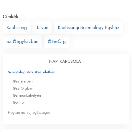
Címkék
Kaohsiung
Tajvan
Kaohsiungi Scientology Egyház
az @egyházban
@theOrg
NAPI KAPCSOLAT
Scientologistok @az életben
@az életben
@az Orgban
@a munkahelyen
@otthon
Hogyan maradj egészséges