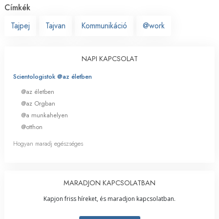
Címkék
Tajpej
Tajvan
Kommunikáció
@work
NAPI KAPCSOLAT
Scientologistok @az életben
@az életben
@az Orgban
@a munkahelyen
@otthon
Hogyan maradj egészséges
MARADJON KAPCSOLATBAN
Kapjon friss híreket, és maradjon kapcsolatban.