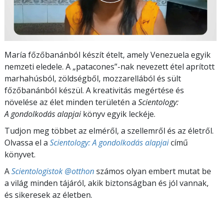
María főzőbanánból készít ételt, amely Venezuela egyik
nemzeti eledele. A „patacones”-nak nevezett étel aprított
marhahúsból, zöldségből, mozzarellából és sült
főzőbanánból készül. A kreativitás megértése és
növelése az élet minden területén a
Scientology:
A gondolkodás alapjai
könyv egyik leckéje.
Tudjon meg többet az elméről, a szellemről és az életről.
Olvassa el a
Scientology: A gondolkodás alapjai
című
könyvet.
A
Scientologistok @otthon
számos olyan embert mutat be
a világ minden tájáról, akik biztonságban és jól vannak,
és sikeresek az életben.