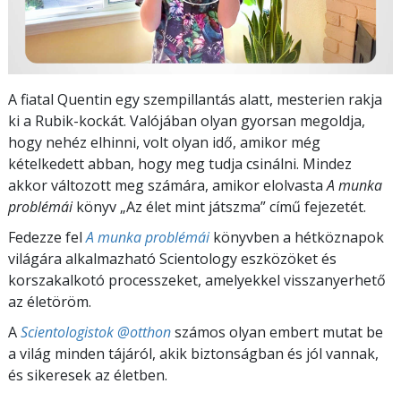
A fiatal Quentin egy szempillantás alatt, mesterien rakja
ki a Rubik-kockát. Valójában olyan gyorsan megoldja,
hogy nehéz elhinni, volt olyan idő, amikor még
kételkedett abban, hogy meg tudja csinálni. Mindez
akkor változott meg számára, amikor elolvasta
A munka
problémái
könyv „Az élet mint játszma” című fejezetét.
Fedezze fel
A munka problémái
könyvben a hétköznapok
világára alkalmazható Scientology eszközöket és
korszakalkotó processzeket, amelyekkel visszanyerhető
az életöröm.
A
Scientologistok @otthon
számos olyan embert mutat be
a világ minden tájáról, akik biztonságban és jól vannak,
és sikeresek az életben.