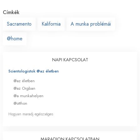
Címkék
Sacramento
Kalifornia
A munka problémái
@home
NAPI KAPCSOLAT
Scientologistok @az életben
@az életben
@az Orgban
@a munkahelyen
@otthon
Hogyan maradj egészséges
MARADJON KAPCSOLATBAN