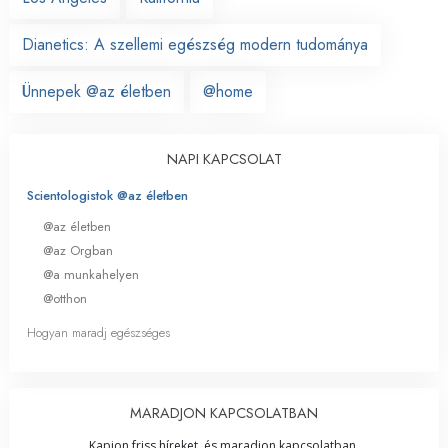
Dianetics: A szellemi egészség modern tudománya
Ünnepek @az életben
@home
NAPI KAPCSOLAT
Scientologistok @az életben
@az életben
@az Orgban
@a munkahelyen
@otthon
Hogyan maradj egészséges
MARADJON KAPCSOLATBAN
Kapjon friss híreket, és maradjon kapcsolatban.