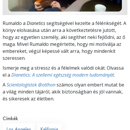
Rumaldo a
Dianetics
segítségével kezelte a félénkségét. A
könyv elolvasása után arra a következtetésre jutott,
hogy az egyetlen személy, aki segíthet neki fejlődni, az ő
maga. Mivel Rumaldo megértette, hogy mi motiválja az
embereket, végül képessé vált arra, hogy mindenkit
szeressen.
Ismerje meg a stressz és a félelmek valódi okát. Olvassa
el a
Dianetics: A szellemi egészség modern tudományát
.
A
Scientologistok @otthon
számos olyan embert mutat be
a világ minden tájáról, akik biztonságban és jól vannak,
és sikeresek az életben.
Címkék
Los Angeles
Kalifornia