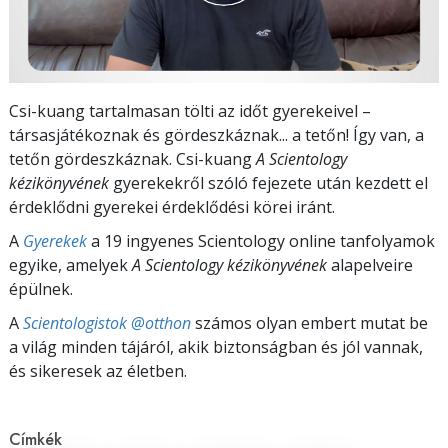
Csi-kuang tartalmasan tölti az időt gyerekeivel –
társasjátékoznak és gördeszkáznak... a tetőn! Így van, a
tetőn gördeszkáznak. Csi-kuang
A Scientology
kézikönyvének
gyerekekről szóló fejezete után kezdett el
érdeklődni gyerekei érdeklődési körei iránt.
A
Gyerekek
a 19 ingyenes Scientology online tanfolyamok
egyike, amelyek
A Scientology kézikönyvének
alapelveire
épülnek.
A
Scientologistok @otthon
számos olyan embert mutat be
a világ minden tájáról, akik biztonságban és jól vannak,
és sikeresek az életben.
Címkék