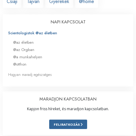
Csiaji
Tajvan
Gyerekek
@home
NAPI KAPCSOLAT
Scientologistok @az életben
@az életben
@az Orgban
@a munkahelyen
@otthon
Hogyan maradj egészséges
MARADJON KAPCSOLATBAN
Kapjon friss híreket, és maradjon kapcsolatban.
FELIRATKOZÁS