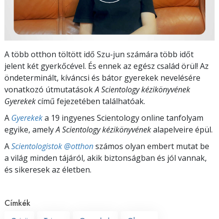
A több otthon töltött idő Szu-jun számára több időt
jelent két gyerkőcével. És ennek az egész család örül! Az
öndeterminált, kíváncsi és bátor gyerekek nevelésére
vonatkozó útmutatások
A Scientology kézikönyvének
Gyerekek
című fejezetében találhatóak.
A
Gyerekek
a 19 ingyenes Scientology online tanfolyam
egyike, amely
A Scientology kézikönyvének
alapelveire épül.
A
Scientologistok @otthon
számos olyan embert mutat be
a világ minden tájáról, akik biztonságban és jól vannak,
és sikeresek az életben.
Címkék