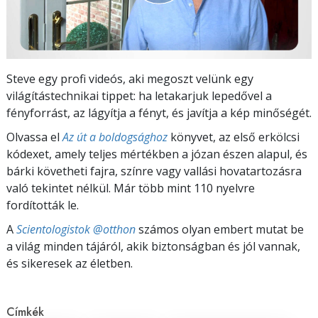
Steve egy profi videós, aki megoszt velünk egy
világítástechnikai tippet: ha letakarjuk lepedővel a
fényforrást, az lágyítja a fényt, és javítja a kép minőségét.
Olvassa el
Az út a boldogsághoz
könyvet, az első erkölcsi
kódexet, amely teljes mértékben a józan észen alapul, és
bárki követheti fajra, színre vagy vallási hovatartozásra
való tekintet nélkül. Már több mint 110 nyelvre
fordították le.
A
Scientologistok @otthon
számos olyan embert mutat be
a világ minden tájáról, akik biztonságban és jól vannak,
és sikeresek az életben.
Címkék