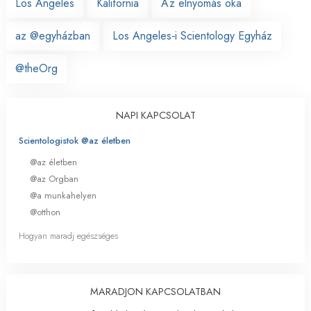
Los Angeles
Kalifornia
Az elnyomás oka
az @egyházban
Los Angeles‑i Scientology Egyház
@theOrg
NAPI KAPCSOLAT
Scientologistok @az életben
@az életben
@az Orgban
@a munkahelyen
@otthon
Hogyan maradj egészséges
MARADJON KAPCSOLATBAN